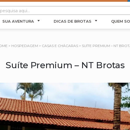
SUA AVENTURA
DICAS DE BROTAS
QUEM S
OME
>
HOSPEDAGEM
>
CASAS E CHÁCARAS
>
SUÍTE PREMIUM – NT BROT
Suíte Premium – NT Brotas