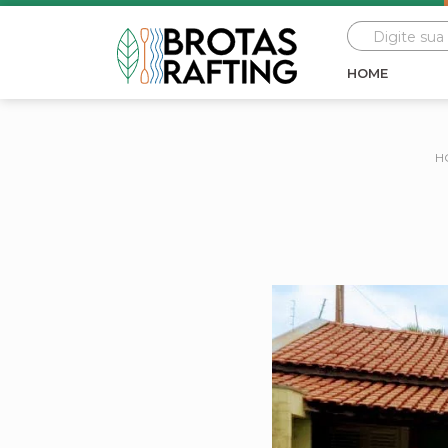
HOME
H