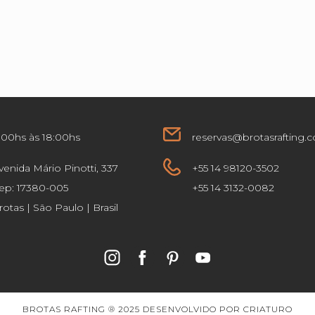
:00hs às 18:00hs
reservas@brotasrafting.
venida Mário Pinotti, 337
+55 14 98120-3502
ep: 17380-005
+55 14 3132-0082
rotas | São Paulo | Brasil
BROTAS RAFTING ® 2025 DESENVOLVIDO POR
CRIATURO