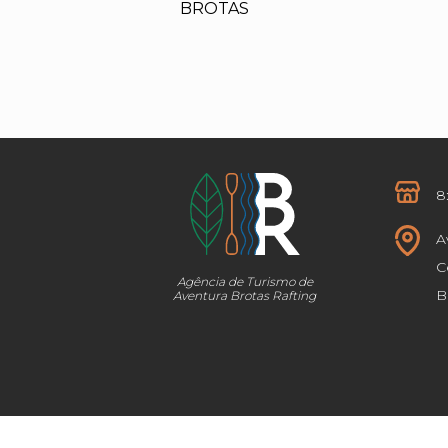
BROTAS
8
A
C
Agência de Turismo de
B
Aventura Brotas Rafting