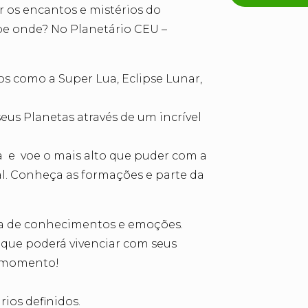
 os encantos e mistérios do
abe onde? No Planetário CEU –
 como a Super Lua, Eclipse Lunar,
seus Planetas através de um incrível
ra e voe o mais alto que puder com a
al. Conheça as formações e parte da
a de conhecimentos e emoções.
 que poderá vivenciar com seus
a momento!
ios definidos.