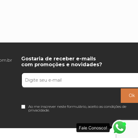
Gostaria de receber e-mails
com.br
com promoções e novidades?
Ao me inscrever neste formulário, aceito as
condições de
privacidade
.
Fale Conosco!