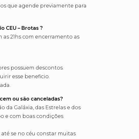
rimos que agende previamente para
io CEU – Brotas ?
am as 21hs com encerramento as
sores possuem descontos.
irir esse beneficio.
ada.
ecem ou são canceladas?
da Galáxia, das Estrelas e dos
impo e com boas condições
 até se no céu constar muitas