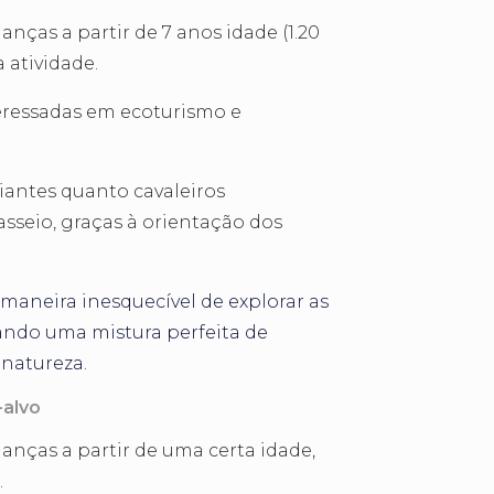
ianças a partir de 7 anos idade (1.20
 atividade.
teressadas em ecoturismo e
ciantes quanto cavaleiros
sseio, graças à orientação dos
maneira inesquecível de explorar as
ando uma mistura perfeita de
 natureza.
-alvo
rianças a partir de uma certa idade,
.