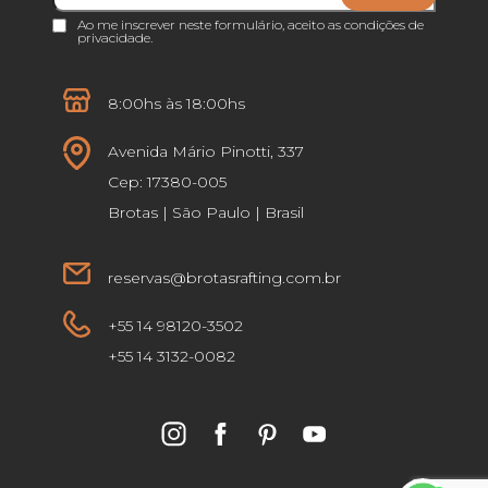
Ao me inscrever neste formulário, aceito as
condições de
privacidade
.
8:00hs às 18:00hs
Avenida Mário Pinotti, 337
Cep: 17380-005
Brotas | São Paulo | Brasil
reservas@brotasrafting.com.br
+55 14 98120-3502
+55 14 3132-0082